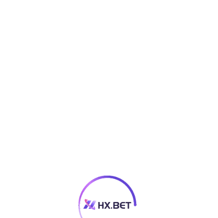
精品案例
您当前的位置:
首页
>
精品案例
>
充气
共
0
页
0
条